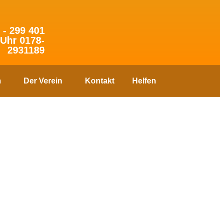
 - 299 401
 Uhr 0178-
2931189
m
Der Verein
Kontakt
Helfen