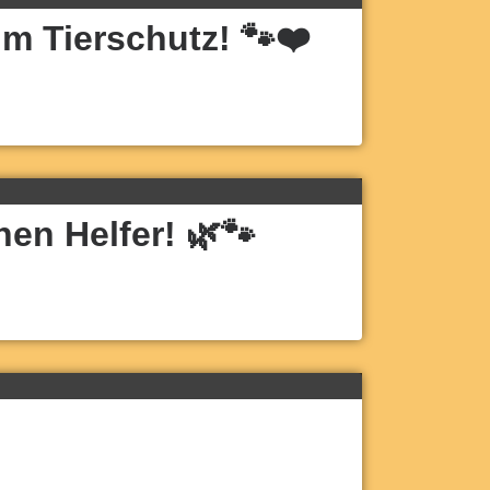
im Tierschutz! 🐾❤️
en Helfer! 🌿🐾