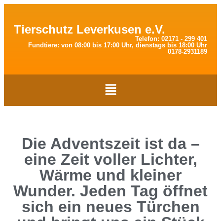
Tierschutz Leverkusen e.V.
Telefon: 02171 - 299 401
Fundtiere: von 08:00 bis 17:00 Uhr, dienstags bis 18:00 Uhr
0178-2931189
Die Adventszeit ist da –
eine Zeit voller Lichter,
Wärme und kleiner
Wunder. Jeden Tag öffnet
sich ein neues Türchen