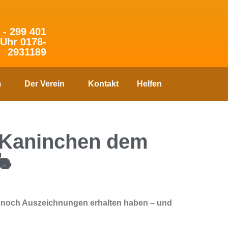
 - 299 401
 Uhr 0178-
2931189
m
Der Verein
Kontakt
Helfen
e Kaninchen dem
🐇
en noch Auszeichnungen erhalten haben – und