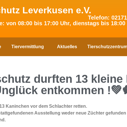
chutz Leverkusen e.V.
Telefon: 02171
e: von 08:00 bis 17:00 Uhr, dienstags bis 18:00
e
Tiervermittlung
Aktuelles
Tierschutzzentru
chutz durften 13 klein
nglück entkommen !💚
 13 Kaninchen vor dem Schlachter retten.
te stattgefundenen Ausstellung weder neue Züchter gefund
nd.