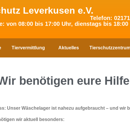
chutz Leverkusen e.V.
Telefon: 02171
e: von 08:00 bis 17:00 Uhr, dienstags bis 18:00
e
Tiervermittlung
Aktuelles
Tierschutzzentru
Wir benötigen eure Hilfe
ass: Unser Wäschelager ist nahezu aufgebraucht – und wir 
ötigen wir aktuell besonders: