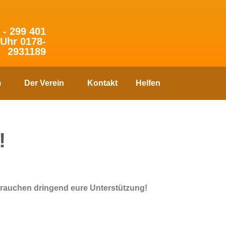
 - 299 401
 Uhr 0178-
2931189
m
Der Verein
Kontakt
Helfen
!
brauchen dringend eure Unterstützung!