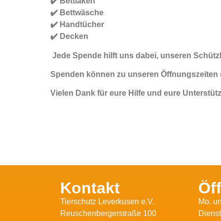
✔️ Bettlaken
✔️ Bettwäsche
✔️ Handtücher
✔️ Decken
Jede Spende hilft uns dabei, unseren Schützl
Spenden können zu unseren Öffnungszeiten d
Vielen Dank für eure Hilfe und eure Unterstü
Kontakt
Öf
Tierschutz Leverkusen e.V.
Mo. un
Reuschenbergerstraße 100
Dienst