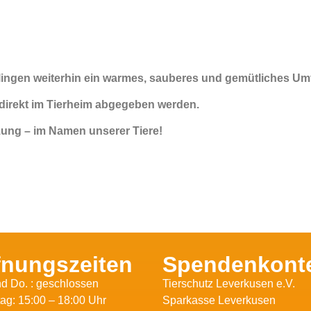
ingen weiterhin ein warmes, sauberes und gemütliches Umfe
irekt im Tierheim abgegeben werden.
tzung – im Namen unserer Tiere!
fnungszeiten
Spendenkont
d Do. : geschlossen
Tierschutz Leverkusen e.V.
ag: 15:00 – 18:00 Uhr
Sparkasse Leverkusen