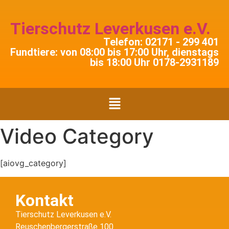
Tierschutz Leverkusen e.V.
Telefon: 02171 - 299 401
Fundtiere: von 08:00 bis 17:00 Uhr, dienstags
bis 18:00 Uhr 0178-2931189
Video Category
[aiovg_category]
Kontakt
Tierschutz Leverkusen e.V.
Reuschenbergerstraße 100